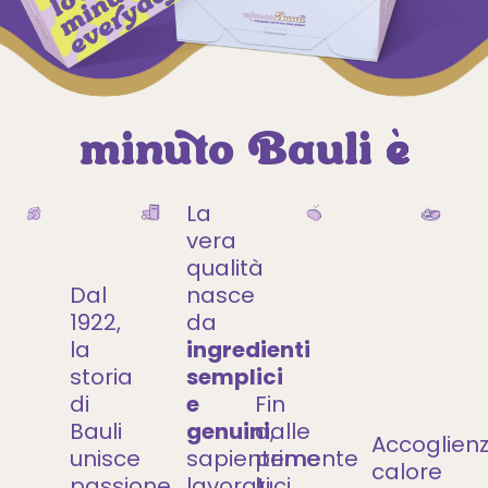
minuto Bauli è
La
vera
qualità
Dal
nasce
1922,
da
la
ingredienti
storia
semplici
di
e
Fin
Bauli
genuini
dalle
,
Accoglienz
unisce
sapientemente
prime
calore
passione,
lavorati
luci