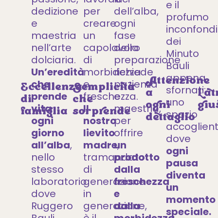
e il
dedizione
per
dell’alba,
profumo
e
creare
ogni
inconfondi
maestria
un
fase
dei
nell’arte
capolavoro
della
Minuto
dolciaria.
di
preparazione
Bauli
Un’eredità
morbidezza
richiede
appena
Attenzione
che
e
pazienza
Eccellenza
Semplicità
sfornati:
a
L’a
prende
freschezza.
e
di
che
uno
ogni
giu
vita
Il
maestria,
famiglia
sorprende
spazio
dettaglio
ogni
nostro
per
accoglien
giorno
lievito
offrire
dove
all’alba
,
madre
un
,
ogni
nello
tramandato
prodotto
pausa
stesso
di
dalla
diventa
laboratorio
generazione
freschezza
un
dove
in
e
momento
Ruggero
generazione,
dalla
speciale.
Bauli
è il
morbidezza