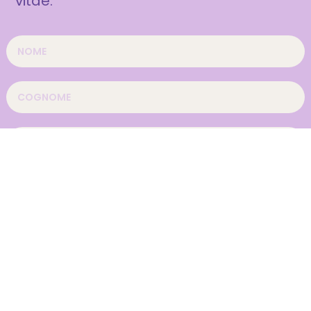
vitae.
FILE CV
SELEZIONA LO STORE
BOLOGNA – Centro commerciale Gran Reno
FIRENZE – Centro commerciale I Gigli